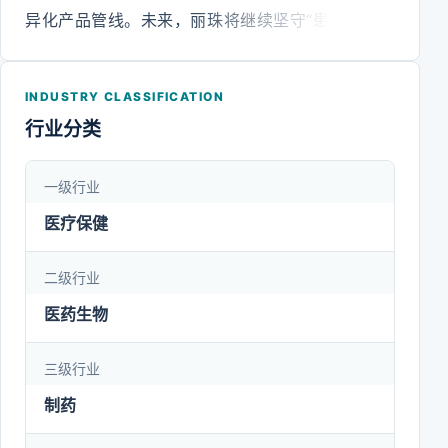
异化产品管线。未来，丽珠将继续坚守“患者生命质
量第一”的使命和“做医药行业领先者”的愿景，专注生
命健康领域，持续以患者临床需求为导向，通过数字
INDUSTRY CLASSIFICATION
化、智能化的技术模式加速提升研发效率，进一步强
行业分类
化在创新药与高壁垒复杂制剂平台上的领先优势，全
面提升可持续发展能力。同时将积极响应国家政策号
一级行业
召，持续肩负药企担当，为健康中国作出更多贡献。
医疗保健
二级行业
医药生物
三级行业
制药