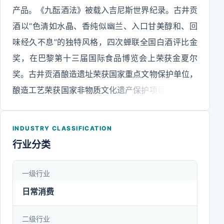
产品。《九酝酒法》被载入吉尼斯世界纪录。古井贡
酒以“色清如水晶、香纯似幽兰、入口甘美醇和、回
味经久不息”的独特风格，四次蝉联全国白酒评比金
奖，在巴黎第十三届国际食品博览会上荣获金夏尔
奖。古井贡酒酿造遗址荣获国家重点文物保护单位，
酿造工艺荣获国家非物质文化遗产保护项目，被誉为
“酒中牡丹”“中华第一贡”。公司与黄鹤楼酒业有限公
司、明光酒业、珍藏酒业签订战略合作协议，开启中
INDUSTRY CLASSIFICATION
国名酒合作新时代。公司拥有古井贡、黄鹤楼、老明
行业分类
光、珍藏酒四大品牌，浓香、清香、酱香、明绿香、
古香、烤麦香六种香型，国家工业遗产古井贡酒·年
一级行业
份原浆传统酿造区、古井贡酒张集生态酿造基地、古
日常消费
井贡酒质量科技园、黄鹤楼酒业武汉厂区、黄鹤楼酒
业咸宁厂区、黄鹤楼酒业随州厂区、安徽明光酒业、
二级行业