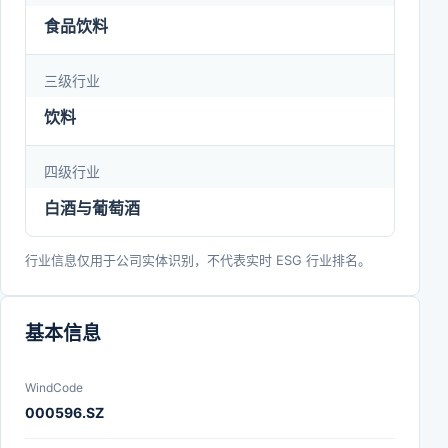
贵州珍藏酒业八大生产基地。古井贡酒秉承“做真
食品饮料
人，酿美酒，善其身，济天下”的企业价值观，推进
三级行业
战略5.0，再造一个“数字化、国际化、法治化”的新
古井。2024年，再次荣获“全国质量诚信先进企业”
饮料
“全国质量检验信得过产品”“全国质量检验稳定合格产
四级行业
品”等荣誉。
白酒与葡萄酒
行业信息仅用于公司实体识别，不代表实时 ESG 行业排名。
基本信息
WindCode
000596.SZ