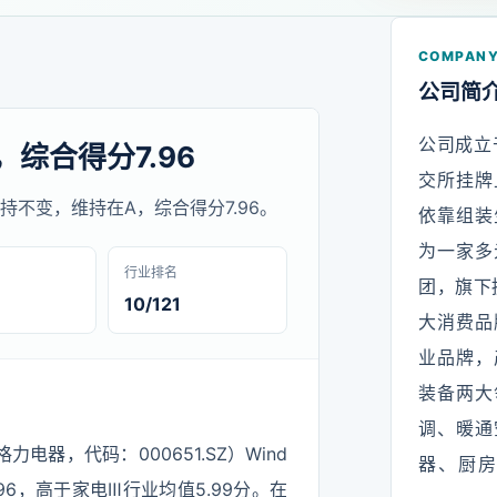
COMPANY
公司简
公司成立于
，综合得分7.96
交所挂牌
评级保持不变，维持在A，综合得分7.96。
依靠组装
为一家多
行业排名
团，旗下
10/121
大消费品
业品牌，
装备两大
调、暖通
电器，代码：000651.SZ）Wind
器、厨
6，高于家电Ⅲ行业均值5.99分。在