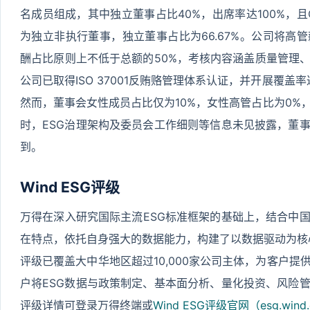
名成员组成，其中独立董事占比40%，出席率达100%，
为独立非执行董事，独立董事占比为66.67%。公司将高
酬占比原则上不低于总额的50%，考核内容涵盖质量管理
公司已取得ISO 37001反贿赂管理体系认证，并开展覆盖
然而，董事会女性成员占比仅为10%，女性高管占比为0%
时，ESG治理架构及委员会工作细则等信息未见披露，董
到。
Wind ESG评级
万得在深入研究国际主流ESG标准框架的基础上，结合中
在特点，依托自身强大的数据能力，构建了以数据驱动为核心的Wi
评级已覆盖大中华地区超过10,000家公司主体，为客户
户将ESG数据与政策制定、基本面分析、量化投资、风险
评级详情可登录万得终端或
Wind ESG评级官网（esg.wind.