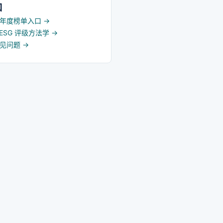
口
5 年度榜单入口
→
d ESG 评级方法学
→
常见问题
→