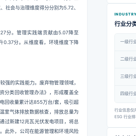
宇、智能
境、社会与治理维度得分分别为5.72、
备、精
INDUSTRY
机、压缩
行业分
密铸造、
.27分。管理实践端贡献由5.07降至
资源等，
一级行
，提升0.37分。从维度看，环境维度下降
区。在产
海内外市
二级行
遍布广东
三级行
以及巴西
了较强的实践能力。废弃物管理领域，
公司还建
旧物资分类回收管理办法》，形成覆盖全
四级行
盖了从上
电回收量累计达855万台/套，吸引超
链，实现
行业信息仅
年温室气体排放数据核查，排放总量为
展模式。
ESG 行业
通过新建12兆瓦光伏发电项目，将总
诚信经
8%。此外，公司在能源管理和环境风险