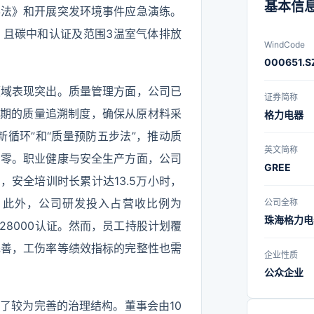
向，严格
基本信
办法》和开展突发环境事件应急演练。
这种对质
，且碳中和认证及范围3温室气体排放
赢得了良
WindCode
000651.S
届“中国
领域表现突出。质量管理方面，公司已
与国家标
证券简称
全生命周期的质量追溯制度，确保从原材料采
量水平的
格力电器
循环”和“质量预防五步法”，推动质
司积极响
英文简称
为零。职业健康与安全生产方面，公司
优化产业
GREE
零，安全培训时长累计达13.5万小时，
公司从专
次。此外，公司研发投入占营收比例为
高端技术
公司全称
珠海格力电
O 28000认证。然而，员工持股计划覆
备等领域
完善，工伤率等绩效指标的完整性也需
自身的自
企业性质
其他行业
公众企业
了较为完善的治理结构。董事会由10