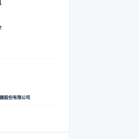
把控质量源头和体系建设。
息
量的坚持使得公司在市场上
好的声誉，2018年荣获第三
Z
质量奖”。此外，公司还积极参
准的制定工作，推动行业质
提升。在转型升级方面，公
应供给侧结构性改革，调整
布局，推进智能制造升级。
业空调生产延伸至多元化的
产业，如智能装备、通信设
器股份有限公司
。格力智能装备不仅为公司
动化改造提供了支持，还为
提供了先进的设备和服务。