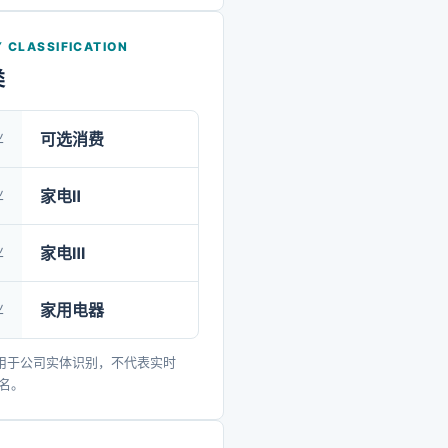
家居；工业领域覆盖高端装
密模具、冷冻冷藏设备、电
 CLASSIFICATION
机、电容、半导体器件、精
类
基础材料、工业储能、再生
产品远销190多个国家和地
业
可选消费
业布局方面，公司积极开拓
场，建立了多个生产基地，
业
家电Ⅱ
、重庆、安徽等多个省市，
业
家电Ⅲ
、巴基斯坦等国家。同时，
立了多个再生资源基地，覆
业
家用电器
游生产到下游回收的全产业
了绿色、循环、可持续的发
用于公司实体识别，不代表实时
在质量管理方面，公司坚守
排名。
营的宗旨，以客户需求为导