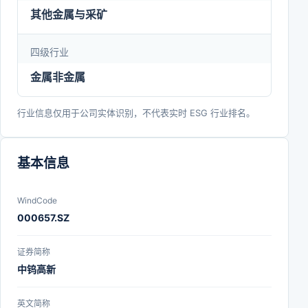
障，冶炼是基础，合金是方向”的战略定位，全体中
其他金属与采矿
钨人将牢记“中国制造用中钨工具，世界制造有中国
四级行业
工具”的战略使命，秉承“诚信、专业、创新、高效”的
金属非金属
共同价值观，发扬“千提百炼，其利断金”的企业精
神，为建设具有全球竞争力的世界一流钨产业集团而
行业信息仅用于公司实体识别，不代表实时 ESG 行业排名。
不懈奋斗！
基本信息
WindCode
000657.SZ
证券简称
中钨高新
英文简称