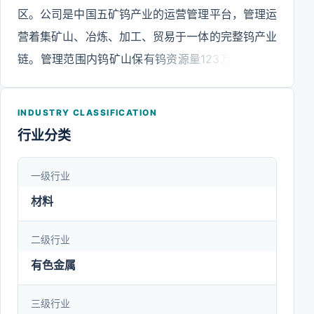
区。公司是中国五矿钨产业的运营管理平台，管理运
营着集矿山、冶炼、加工、贸易于一体的完整钨产业
链。管理范围内钨矿山保有钨资源量123万吨，占全
国查明钨资源量的11%。钼资源量10.9万吨，铋资源
量20.9万吨，萤石资源量4700万吨。钨冶炼年生产
INDUSTRY CLASSIFICATION
能力20000吨，占全国APT产能的10%。硬质合金占
行业分类
国内市场的25%以上份额，拥有众多主导优势类产
品，其中切削刀具、IT工具，硬质合金棒材、球齿、
一级行业
轧辊产品、粉末产品等处于国内领先水平，在国际上
材料
也有较高的知名度及影响力。公司人才和技术优势突
出，拥有4个国家级科技创新平台和重点实验室，研
二级行业
发人员近1500名，累计有效专利超过1500件，并保
有色金属
持每年较快增长，是中国钨产业领域当之无愧的龙头
三级行业
企业和领跑者。步入新时代，公司确立了“矿山是保