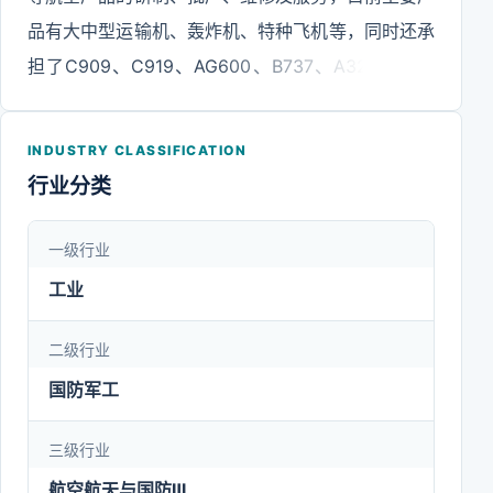
品有大中型运输机、轰炸机、特种飞机等，同时还承
担了C909、C919、AG600、B737、A320等国内
外大中型民用飞机机体部件设计、制造、配套与服
务，与欧洲空中客车公司、美国波音公司以及中国商
INDUSTRY CLASSIFICATION
用飞机有限责任公司、中航通用飞机有限责任公司等
行业分类
国内外知名航空企业拥有长期而稳定的合作关系。公
司以建设治理规范、业绩卓越的优秀上市公司为目
一级行业
标，不断推进自主创新和技术进步，提高产品质量和
工业
服务水平；以价值创造为核心，持续构建和完善运营
管理体系，提升运营绩效水平；积极履行企业社会责
二级行业
任，维护客户、股东、员工和其他利益相关方权益，
国防军工
努力打造主业鲜明、能力突出、经营合规、诚实守信
三级行业
的上市公司，为国家、客户、股东和社会创造价值。
航空航天与国防Ⅲ