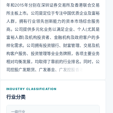
年和2015年分别在深圳证券交易所及香港联合交易
所主板上市。公司是定位于专注中国优质企业及富裕
人群，拥有行业领先创新能力的资本市场综合服务
商。公司提供多元化业务以满足企业、个人(尤其是
富裕人群)及机构投资者、金融机构及政府客户的多
样化需求。公司拥有投资银行、财富管理、交易及机
构客户服务、投资管理等全业务牌照，各项主要业务
相对均衡发展，均取得了靠前的行业排名。同时，公
司控股广发期货、广发基金、广发控股香港、广发信
德、广发乾和及广发资管，投资参股易方达基金(并
列第一大股东)、证通公司、中证信用增进股份有限
INDUSTRY CLASSIFICATION
公司和中证机构间报价系统股份有限公司，并积极探
行业分类
索发展融资租赁、PPP和QDLP等业务，形成了初步
的金融集团化架构。
一级行业