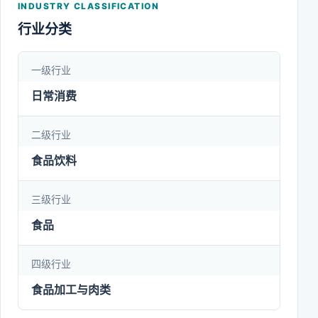
INDUSTRY CLASSIFICATION
充分发挥产业链优势，打造中国肉类行业知名品牌--
行业分类
“双汇”。公司坚持“产业化、多元化、国际化、数字
化”的战略方针，在国内市场，顺应消费者新需求，
一级行业
开发多元化、个性化、品质化、便捷化的产品，积极
日常消费
推动产品形态多元化、消费功能多元化、消费人群多
元化和消费情景多元化，推动产品结构向肉蛋奶菜粮
二级行业
结合转变，向“一顿饭、一桌菜”转变，进一步推动产
食品饮料
品进家庭、上餐桌，让双汇产品成为大众健康生活的
三级行业
陪伴者。同时，我们遵循国内外双循环发展，在国内
业务发展的基础上积极开展国际合作和国际贸易，依
食品
托母公司万洲国际优势，实现全球化的资源整合。
四级行业
食品加工与肉类