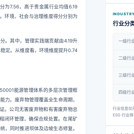
确“一个
为7.56，高于贵金属行业均值6.19
“四个规划
INDUSTRY
3%。环境、社会与治理维度得分分别为
资源优质
行业分
术先进、
业内脱
39分。其中，管理实践端贡献由4.19升
一级行
丰、品位
基本稳定。从维度看，环境维度提升0.74
化与安全
二级行
内前列，
三级行
响力的标
过不断拓
O 50001能源管理体系的多层次管理框
四级行
在全球
理能力。废弃物管理覆盖全生命周期，
力，后续
行业信息仅
1认证。公司无害废弃物和有害废弃物总
业务版图
ESG 行业
全过程闭环管理，确保合规处置。在尾矿
系统，同时推进坝体及边坡生态修复。