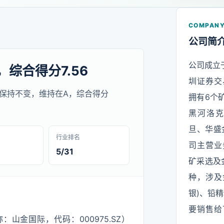
COMPANY
公司简
公司成立于
，综合得分7.56
圳证券交
SG评级保持不变，维持在A，综合得分
拥有6个
黑河洛
旦、华盛金矿
行业排名
司主营业
5/31
矿采选及
种，涉及
银)、铅精
要销售给
山金国际，代码：000975.SZ）