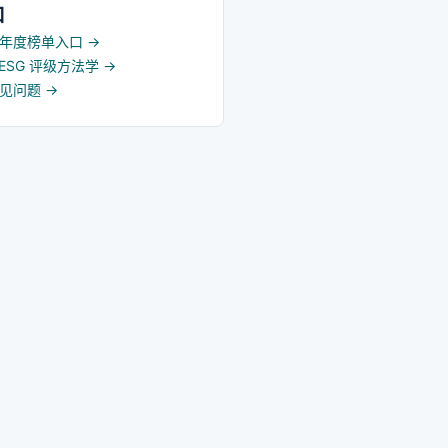
口
5 年度榜单入口
→
d ESG 评级方法学
→
常见问题
→