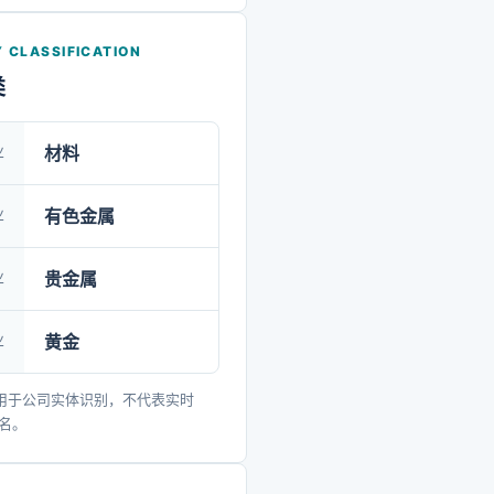
定位”，突出“三个抓手”，实现
”，坚持“四项行动”,公司凭借
 CLASSIFICATION
、资金充裕、人才汇聚、技
类
管理科学的显著优势，在行
颖而出。公司矿产资源储量
业
材料
高，勘探潜力巨大。在数字
环保管理方面，更是走在国
业
有色金属
已成为贵金属行业中极具影
业
贵金属
杆企业。目前，山金国际通
展海外资源项目，提升自身
业
黄金
黄金及有色金属市场的影响
将持续深化国际合作，扩大
用于公司实体识别，不代表实时
。
排名。