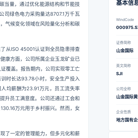
基本信
化碳当量，通过优化能源结构和节能技
司绿色电力采购量达8707.1万千瓦
WindCode
此，气候变化领域在风险量化分析和碳
000975.S
证券简称
ISO 45001认证到全员隐患排查
山金国际
业健康方面，公司所属企业玉龙矿业已
英文简称
矿山认证覆盖。报告期内，公司实现零工亡
SJI
训时长达93.78小时，安全生产投入
司人均薪酬为23.91万元，员工流失率
公司全称
山金国际黄
度提升员工满意度。公司还通过工会和
30.16万元用于乡村振兴。然而，女
企业性质
地方国有企
展现了一定的管理能力，但多元化和薪