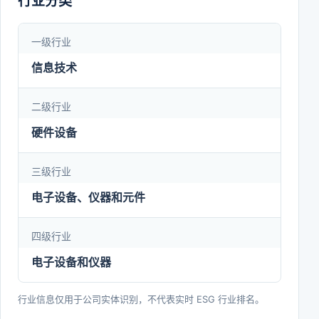
行业分类
武汉市国资委。经过多年的技术、产品积淀，形成了
以激光加工技术为重要支撑的智能制造装备业务、以
一级行业
信息通信技术为重要支撑的光联接、无线联接业务，
信息技术
以敏感电子技术为重要支撑的传感器以及激光防伪包
装业务三大业务格局。公司总部位于湖北省武汉市东
二级行业
湖新技术开发区，在全球已设立武汉光谷总部、鄂州
硬件设备
智能制造装备产业园、华工科技孝感电子产业园、华
三级行业
工科技智能制造产业园、华工科技荆门产业园五大产
业基地，在华中、华南、华东、华北四大片区设有
电子设备、仪器和元件
40余个办事处；北美、澳洲、德国、加拿大四大海
四级行业
外研发中心，40余个销售服务中心。
电子设备和仪器
行业信息仅用于公司实体识别，不代表实时 ESG 行业排名。