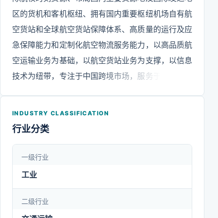
区的货机和客机枢纽、拥有国内重要枢纽机场自有航
空货站和全球航空货站保障体系、高质量的运行及应
急保障能力和定制化航空物流服务能力，以高品质航
空运输业务为基础，以航空货站业务为支撑，以信息
技术为纽带，专注于中国跨境市场，服务于从生产商
到终端客户的全物流链产品服务体系。根据所提供服
务的具体内容与形式的不同，国货航主营业务可分为
INDUSTRY CLASSIFICATION
航空货运服务、航空货站服务、综合物流解决方案三
行业分类
大板块。未来，国货航将结合中国经济转型特点，发
挥“载旗飞行”的品牌价值，抓住中国产业升级、跨境
一级行业
电子商务机会和社会消费升级契机，打造具有全球竞
工业
争力，集“采运销”能力于一体的世界一流航空物流综
合服务商。
二级行业