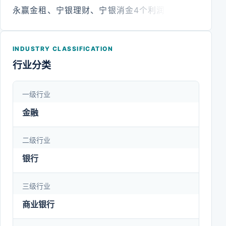
永赢金租、宁银理财、宁银消金4个利润中心。当
前，银行业经营环境发生了显著变化，科技化、市场
化、国际化趋势明显。公司将持续加强党的领导，不
INDUSTRY CLASSIFICATION
忘初心、牢记使命，在各级政府和监管部门的监管
行业分类
下，坚守主业、回归本源，持之以恒积累差异化比较
优势，力争早日成为一家令人尊敬、具有良好口碑和
一级行业
核心竞争力的现代商业银行。
金融
二级行业
银行
三级行业
商业银行