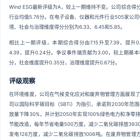
Wind ESG最新评级为A，较上一期维持不变。公司综合得
行业均值5.76分。在电子设备、仪器和元件行业505家公司中
境、社会与治理维度得分分别为6.33、6.45和5.85。
相比上一期评级，本期综合得分由7.15升至7.39，提升0
4.39，提升0.24分。争议事件端贡献为3.00，较上期基
分，社会维度提升0.35分，治理维度提升0.67分。
评级观察
在环境维度，公司在气候变化应对和废弃物管理方面展现
司以国际科学碳目标（SBTi）为指引，承诺到2030年范
放量下降30%，并计划2050年实现100%绿色电力和净
节能改造，每年节省电量500万度，减少二氧化碳排放39
发电128万度，减少二氧化碳排放1006吨。在废弃物管理方面