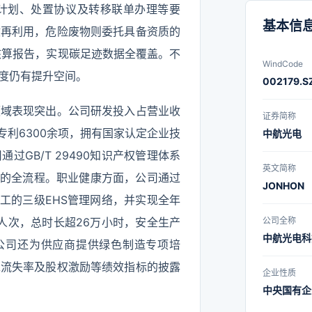
管理体系
计划、处置协议及转移联单办理等要
化体系、
基本信
收再利用，危险废物则委托具备资质的
核以及多
核算报告，实现碳足迹数据全覆盖。不
WindCode
公司多项
度仍有提升空间。
002179.S
CE、T
领域表现突出。公司研发投入占营业收
IECEX
证券简称
权专利6300余项，拥有国家认定企业技
中航光电
广泛应用
GB/T 29490知识产权管理体系
信网络、
英文简称
用的全流程。职业健康方面，公司通过
装备、工
JONHON
员工的三级EHS管理网络，并实现全年
备、新能
人次，总时长超26万小时，安全生产
公司全称
造领域。
中航光电科
外，公司还为供应商提供绿色制造专项培
国”使命
工流失率及股权激励等绩效指标的披露
特色企业
企业性质
互连方案
中央国有企