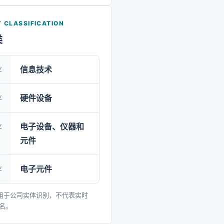
万多个品种，拥有国家认定企
心、博士后科研工作站以及
 CLASSIFICATION
防认可实验室。截至2024年
类
累计获得授权专利5800余
或参与制订行业标准920余
业
信息技术
已通过GB/T19001和
001C标准的军民质量管理体系
业
硬件设备
JB546B国军标生产线认证、
业
电子设备、仪器和
00D国际航空航天质量管理体系
元件
TF16949汽车行业质量管理
ISO13485医疗器械质量管
业
电子元件
、ISO/TS22163轨道交通
理体系认证、ISO14001环
用于公司实体识别，不代表实时
排名。
、ISO45001职业健康安全