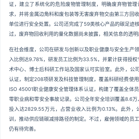
证，建立了系统化的危险废物管理制度，明确废弃物管理
求，并将金属边角料和废包装等无害废弃物交由第三方回
单位进行安全处置。公司还完成了59类核心产品的碳足迹
过，废弃物回收利用的量化数据尚未披露，相关信息的透明
在社会维度，公司在研发与创新以及职业健康与安全生产
入比例达9.78%，研发员工比例为33.5%，并累计获得授
术中心、博士后科研工作站及国家认可实验室。此外，公司通过
认证，制定208项研发及科技管理制度，覆盖科研经费使
ISO 45001职业健康安全管理体系认证，构建了覆盖全体
零职业病和零安全事故记录。公司全年安全培训覆盖8.6万
投入达2829.55万元，占营业收入比例为0.13%。此
训，推动供应链碳减排路径的制定。不过，雇佣领域的员
仍有待完善。