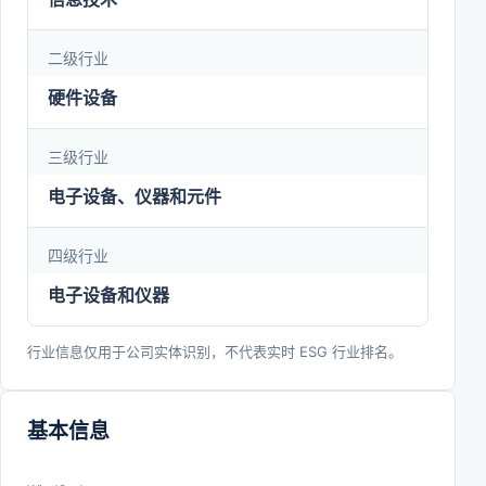
安防生态领域最具成长性企业。大华股份将秉承“成
就客户，成就奋斗者”的核心价值观，践行“让社会更
二级行业
智能，让生活更美好”的使命，以卓越品质与服务立
硬件设备
足市场，为客户创造更多价值，为构建安全、低碳、
三级行业
美好、和谐的世界不懈努力。
电子设备、仪器和元件
四级行业
电子设备和仪器
行业信息仅用于公司实体识别，不代表实时 ESG 行业排名。
基本信息