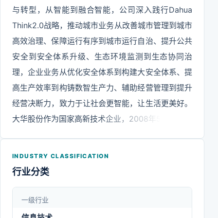
与转型，从智能到融合智能，公司深入践行Dahua
Think2.0战略，推动城市业务从改善城市管理到城市
高效治理、保障运行有序到城市运行自治、提升公共
安全到安全体系升级、生态环境监测到生态协同治
理，企业业务从优化安全体系到构建大安全体系、提
高生产效率到构铸数智生产力、辅助经营管理到提升
经营决断力，致力于让社会更智能，让生活更美好。
大华股份作为国家高新技术企业，2008年5月成功在
A股上市，公司拥有国家级博士后科研工作站、是国
家认定企业技术中心、国家技术创新示范企业，现拥
INDUSTRY CLASSIFICATION
有多项国家级科研项目。获评国家级工业设计中、浙
行业分类
江省人民政府质量奖、高质量发展领军企业、国家卓
越级智能工厂等荣誉，在Omdia2024发布的报告中
一级行业
全球视频监控市场占有率排名第二位，是智慧物联与
信息技术