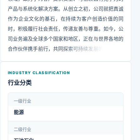
产品与系统化解决方案。从创立之初，公司就把真诚
作为企业文化的基石，在持续为客户创造价值的同
时，积极履行社会责任，传递友善与尊重。如今，公
司业务遍及全球多个国家和地区，正在与世界各地的
合作伙伴携手前行，共同探索可持续发展的新路径，
满足人们对美好生活的期待。公司旗下拥有多个上市
平台，是国家级技术创新示范企业和知识产权示范企
INDUSTRY CLASSIFICATION
业。集团在多个省市设有子公司和研发中心，构建了
行业分类
较为完善的科技创新体系。通过长期投入研发，公司
打造了包括企业技术中心、工业设计中心在内的十余
一级行业
个国家级和省部级科研平台。同时，旗下多家企业被
能源
认定为专精特新、科技领军、瞪羚企业等，体现了较
强的综合创新能力和行业影响力。在技术研发方面，
二级行业
公司承担了多项国家及地方科研项目，取得了一系列