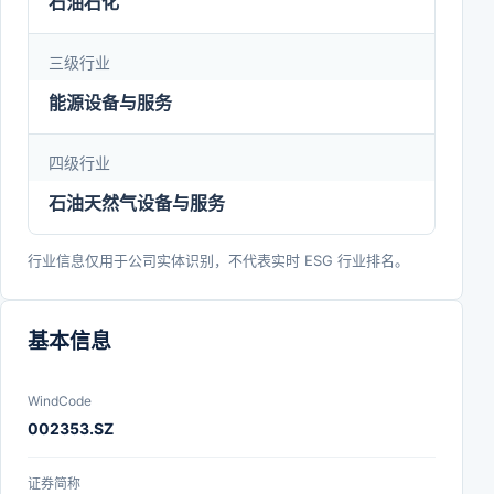
石油石化
具有领先水平的技术成果。部分关键技术已在行业内
三级行业
广泛应用，推动相关产业升级。公司始终坚持技术创
新与产业融合并进，不断探索高质量发展新模式，立
能源设备与服务
志成为全球领先的科技驱动型产业集团。
四级行业
石油天然气设备与服务
行业信息仅用于公司实体识别，不代表实时 ESG 行业排名。
基本信息
WindCode
002353.SZ
证券简称