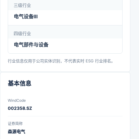
三级行业
伏、核电等)、石油化工、充电桩等领域市场，并通
过提高生产效率、推进精益化管理等有效措施，推动
电气设备Ⅲ
公司整体运营质量和综合盈利能力持续提升。
四级行业
电气部件与设备
行业信息仅用于公司实体识别，不代表实时 ESG 行业排名。
基本信息
WindCode
002358.SZ
证券简称
森源电气