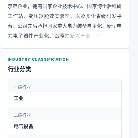
示范企业，拥有国家企业技术中心、国家博士后科研
工作站、变压器能效实验室，以及多个省级研发平
台。公司先后承担国家重大电力装备自主化、新型电
力电子器件产业化、战略性新兴产业、能源装备技
改、智能装备制造等国家重点项目。公司研制的
KYN28A、ZNZ6等十多项产品在荷兰KEMA实验站
INDUSTRY CLASSIFICATION
通过完整型式试验，获得“Complete”级认证证书。
行业分类
2018年获得由国家核安全局颁发的《民用核安全设
备设计许可证》和《民用核安全设备制造许可证》。
一级行业
目前公司拥有2,000多项专利授权，其中发明专利
工业
200多项。2024年度，公司紧抓新能源行业高速发
展、电网投资加速增长的机遇，持续聚焦输变电设备
二级行业
制造主业，深入实施大集团客户营销战略和“铁三角”
电气设备
营销模式，大力拓展电网、清洁能源发电(风电、光