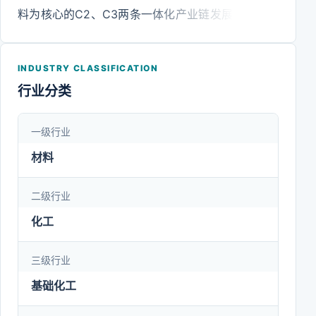
料为核心的C2、C3两条一体化产业链发展，重点布
局以聚乙烯、聚丙烯、聚烯烃弹性体(POE)、高吸水
性树脂(SAP)、丙烯酸及酯、双氧水等为代表的产
INDUSTRY CLASSIFICATION
品，形成功能化学品、新能源材料、高分子新材料三
行业分类
大板块。公司是国内首家在海外布局乙烷出口设施，
成功打通中国首条乙烷全球供应链，将清洁原料引进
一级行业
国内建设乙烷裂解工艺路线装置，并形成C2产业链
材料
一体化布局的企业；同时，卫星化学还是国内首家建
设引进美国UOP技术的丙烷脱氢装置的企业，并完成
二级行业
了C3全产业链一体化布局。近年来，卫星化学深化
化工
推进“管理领先”和“技术领先”，依托科技创新和现代
三级行业
企业制度建设，持续保持产业链和产品的市场竞争
力。
基础化工