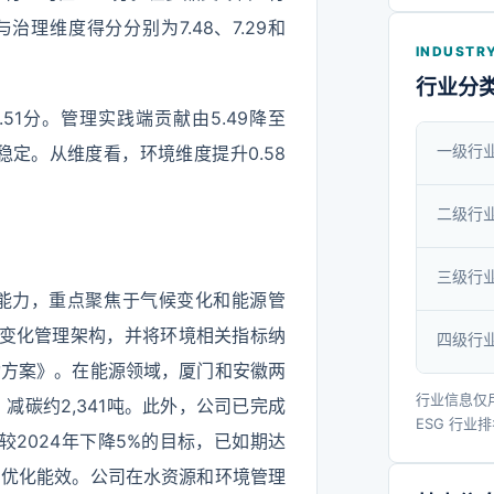
的设计创
治理维度得分分别为7.48、7.29和
产品品质
INDUSTRY
纳爱斯集
行业分
动通信等
.51分。管理实践端贡献由5.49降至
合作关系
一级行
本稳定。从维度看，环境维度提升0.58
于成为消
综合服务商
二级行
管理等方
三级行
得“厦门
能力，重点聚焦于气候变化和能源管
文化传播
气候变化管理架构，并将环境相关指标纳
四级行
等荣誉。
动方案》。在能源领域，厦门和安徽两
行业信息仅
减碳约2,341吨。此外，公司已完成
ESG 行业
较2024年下降5%的目标，已如期达
步优化能效。公司在水资源和环境管理