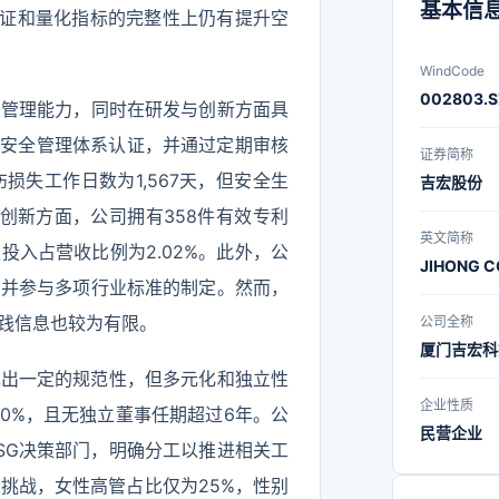
基本信
认证和量化指标的完整性上仍有提升空
WindCode
002803.S
的管理能力，同时在研发与创新方面具
健康安全管理体系认证，并通过定期审核
证券简称
失工作日数为1,567天，但安全生
吉宏股份
与创新方面，公司拥有358件有效专利
英文简称
投入占营收比例为2.02%。此外，公
JIHONG C
，并参与多项行业标准的制定。然而，
践信息也较为有限。
公司全称
厦门吉宏科
现出一定的规范性，但多元化和独立性
企业性质
00%，且无独立董事任期超过6年。公
民营企业
SG决策部门，明确分工以推进相关工
挑战，女性高管占比仅为25%，性别