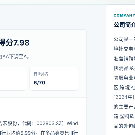
COMPANY
公司简
公司是一
分7.98
境社交电
级由AA下调至A。
准营销跨
快消品龙
行业排名
装服务业
6/70
区跨境
“2024
的主要产
箱,塑料
股份，代码：002803.SZ）Wind
品的外包
Ⅲ行业均值5.99分。在多品类零售Ⅲ行