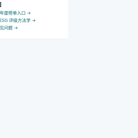
口
5 年度榜单入口
→
d ESG 评级方法学
→
常见问题
→