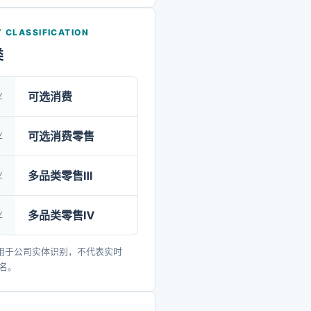
意,先进的产品工艺和优良的
,公司已与伊利集团,恒安集团,
 CLASSIFICATION
团,金红叶集团,金佰利,联想移
类
大型公司建立了长期稳定的
.公司自成立之日起,一直致力
业
可选消费
费品包装印刷领域中的优质
,并在技术,服务,质量,品牌,
业
可选消费零售
面形成了核心竞争力,先后获
业
多品类零售Ⅲ
最具成长型的企业”,“政府指定
企业”,“中国质量信得过企业”
业
多品类零售Ⅳ
用于公司实体识别，不代表实时
排名。