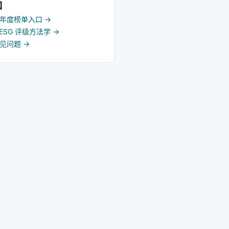
口
5 年度榜单入口
→
d ESG 评级方法学
→
常见问题
→