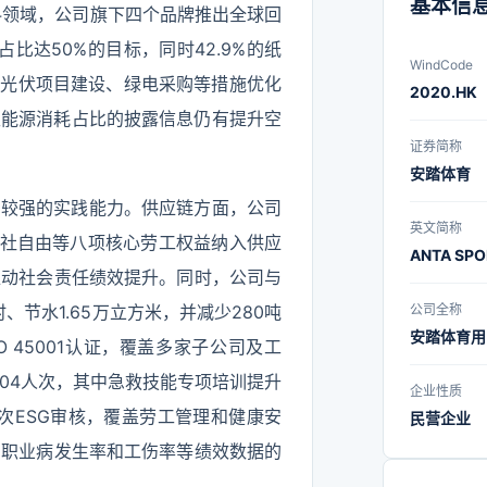
基本信
料领域，公司旗下四个品牌推出全球回
比达50%的目标，同时42.9%的纸
WindCode
过光伏项目建设、绿电采购等措施优化
2020.HK
再生能源消耗占比的披露信息仍有提升空
证券简称
安踏体育
了较强的实践能力。供应链方面，公司
英文简称
、结社自由等八项核心劳工权益纳入供应
ANTA SPO
推动社会责任绩效提升。同时，公司与
、节水1.65万立方米，并减少280吨
公司全称
安踏体育用
 45001认证，覆盖多家子公司及工
304人次，其中急救技能专项培训提升
企业性质
7次ESG审核，覆盖劳工管理和健康安
民营企业
，职业病发生率和工伤率等绩效数据的