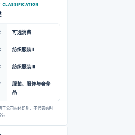
 CLASSIFICATION
类
业
可选消费
业
纺织服装Ⅱ
业
纺织服装Ⅲ
业
服装、服饰与奢侈
品
用于公司实体识别，不代表实时
排名。