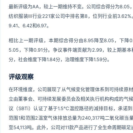
最新评级为AA，较上一期维持不变。公司综合得分为8.05，
纺织服装Ⅲ行业221家公司中排名第8，位列行业前3.6
9.41、6.42和6.97。
相比上一期评级，本期综合得分由8.95降至8.05，下降0
5.05，下降0.91分。争议事件端贡献为2.99，较上期基
分，社会维度下降1.84分，治理维度下降1.59分。
评级观察
在环境维度，公司展现了从气候变化管理体系到可持续原
立由董事会、可持续发展委员会及相关执行机构构成的气
议（SBTi）认证了基于1.5°C温控路径的减排目标，承诺到
范围1和范围2温室气体排放总量为240,317吨二氧化碳
至54,113吨。此外，公司对11款产品进行了全生命周期碳