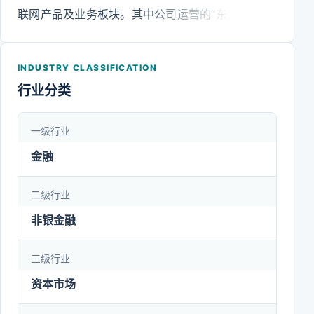
联网产品及业务板块。其中公司运营的“东方财富网”
于2004年上线，2007年“天天基金网”上线，2012年
2月天天基金首批获得中国证监会颁发的基金销售牌
INDUSTRY CLASSIFICATION
照。自2015年至今，公司通过资本市场收购，全资
行业分类
控股了哈富证券、东方财富证券。2019年公司旗下
东财基金获批公募基金牌照，公司迈向互联网财富管
一级行业
理领域，公司旗下子公司现已拥有券商牌照、期货牌
金融
照和公募基金牌照等。公司致力于构建人与财富的金
融生态圈，提供财经、证券、基金、期货、社交服务
二级行业
等一站式互联网财富管理服务，为用户创造更多价
非银金融
值。
三级行业
资本市场