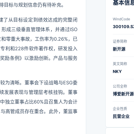
基本信
排目标与规划信息仍有待补充。
建了从目标设定到绩效达成的完整闭
WindCode
300109.S
形成三级垂直管理体系，并通过ISO
亡和零重大事故，工伤率为0.26%，已
证券简称
专利和228件软件著作权，研发投入
新开源
进步奖励条例》以激励创新。产品与服务
英文简称
NKY
较为清晰。董事会下设战略与ESG委
公司全称
持续发展表现与管理层考核挂钩。董事
博爱新开源
会中独立董事占比60%且召集人为会计
企业性质
员与高管成员存在重合。此外，董监事
民营企业