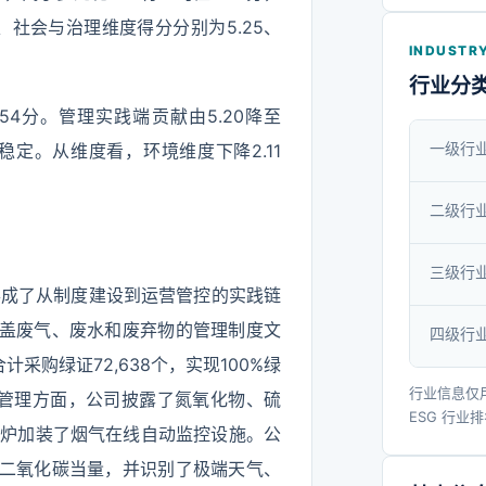
境、社会与治理维度得分分别为5.25、
INDUSTRY
行业分
.54分。管理实践端贡献由5.20降至
一级行
本稳定。从维度看，环境维度下降2.11
二级行
三级行
形成了从制度建设到运营管控的实践链
了覆盖废气、废水和废弃物的管理制度文
四级行
采购绿证72,638个，实现100%绿
行业信息仅
废气管理方面，公司披露了氮氧化物、硫
ESG 行业
热油炉加装了烟气在线自动监控设施。公
7吨二氧化碳当量，并识别了极端天气、