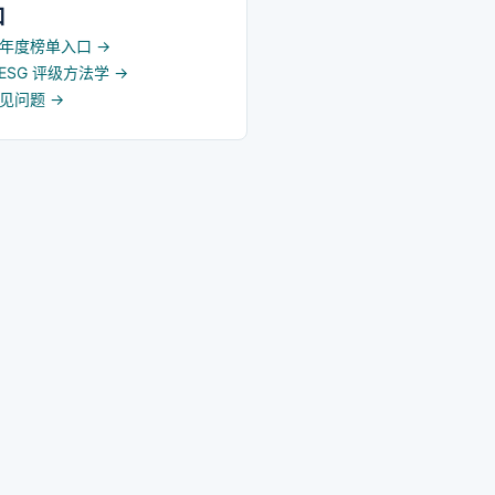
口
5 年度榜单入口
→
d ESG 评级方法学
→
常见问题
→