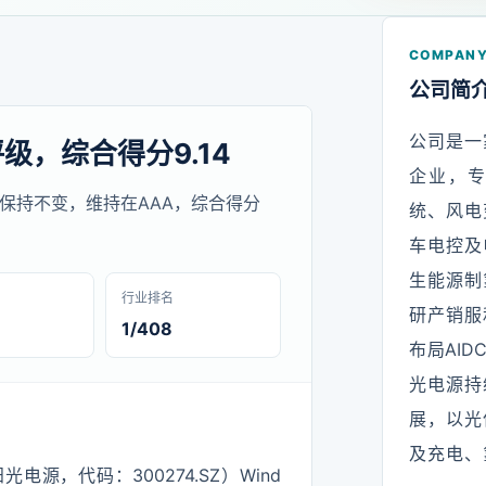
COMPANY
公司简
公司是一
评级，综合得分9.14
企业，
G评级保持不变，维持在AAA，综合得分
统、风电
车电控及
生能源制
行业排名
研产销服
1/408
布局AI
光电源持
展，以光
及充电、
源，代码：300274.SZ）Wind