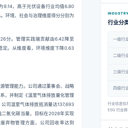
能源转换
.14，高于光伏设备行业均值6.80
式更创意
INDUSTRY
8%。环境、社会与治理维度得分分别为
公司已在
行业分
业务，设
局四大制
.26分。管理实践端贡献由6.42降至
一级行
心产品光
本稳定。从维度看，环境维度下降0.63
货量保持
二级行
底，在全
三级行
转换设备
每年可避
资源管理能力。公司通过董事会、战略
四级行
光电源坚
体系，并制定《温室气体排放量化管理
术创新作
行业信息仅
司温室气体排放抵消量达137,693
了一支研
ESG 行业
吨二氧化碳当量，目标在2028年实现
较强的专
。废弃物管理方面，公司回收率达到