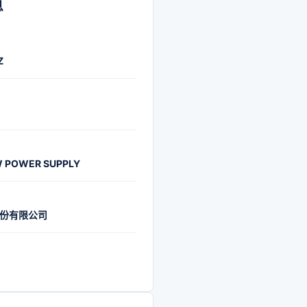
0%，累计申请专利超11000
息
业内为数极少的掌握多项自
术的企业之一。公司先后荣
Z
新能源企业500强”“福布斯中
企业50强”“德勤中国卓越管
“全球化企业最佳雇主品牌”
ESG评级AAA”等荣誉，综合实
全球新能源发电行业第一方
 POWER SUPPLY
份有限公司