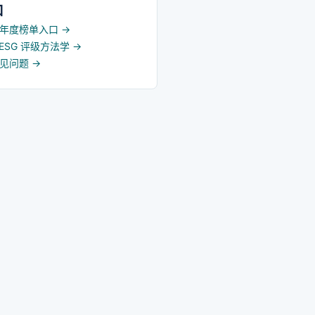
口
5 年度榜单入口
→
d ESG 评级方法学
→
常见问题
→