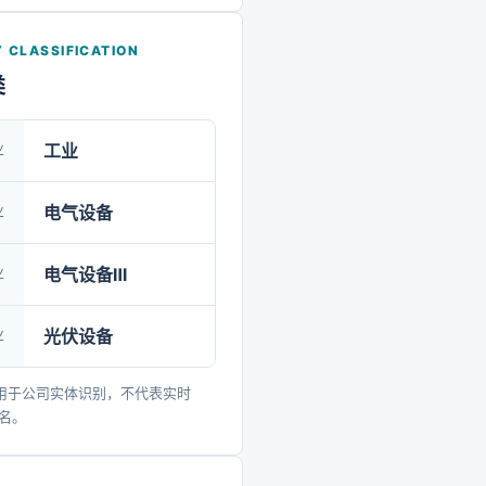
的应用场景更丰富，用能方
，使用体验更友好。目前，
 CLASSIFICATION
全球100多个国家和地区开展
类
立20多个国际分支机构，布
造基地和七大研发中心，核
业
工业
伏逆变器、储能系统累计出
全球领先。截至2025年12月
业
电气设备
球市场已累计实现电力电子
业
电气设备Ⅲ
装机超1000GW，携手客户
免二氧化碳排放约6亿吨。阳
业
光伏设备
持以市场需求为导向、以技
为企业发展的动力源，培育
用于公司实体识别，不代表实时
发经验丰富、自主创新能力
排名。
业研发队伍。当前研发技术