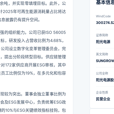
人员占比4
基本信
00余吨，并实现零填埋目标。此外，公
件，是行
预计2025年可再生能源消耗量占比将达
主核心技
WindCode
的信息披露仍有提升空间。
300274.S
获“全球
组织能力。公司已获ISO 56005
国创新力
证券简称
，研发投入占营收比例为4.68%，
理企业”
阳光电源
面，公司设立数字化变革管理委员会，完
“MSCI
英文简称
设，提出分阶段转型目标。供应链管理
力位居
SUNGROW
对172家供应商开展ESG审核，其中
阵。
员工比例仅为19%，在多元化和包容
公司全称
阳光电源股
企业性质
表现较为突出。董事会独立董事比例为
民营企业
员会及ESG发展中心，负责统筹ESG政
的10%与ESG关键绩效指标挂钩，包