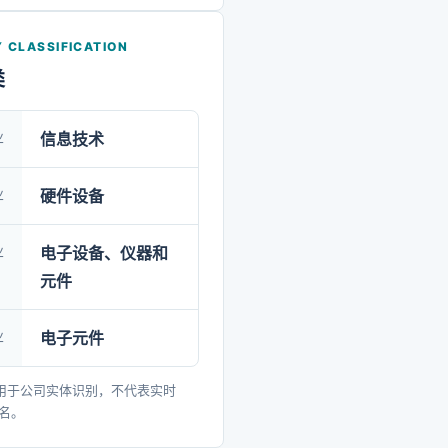
新示范企业、国家企业技术
中国制造业单项冠军示范企
 CLASSIFICATION
多年入选中国电子元件百强
类
业
信息技术
业
硬件设备
业
电子设备、仪器和
元件
业
电子元件
用于公司实体识别，不代表实时
排名。