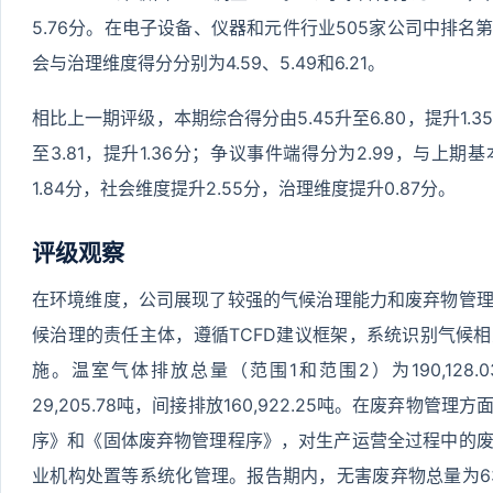
5.76分。在电子设备、仪器和元件行业505家公司中排名第1
会与治理维度得分分别为4.59、5.49和6.21。
相比上一期评级，本期综合得分由5.45升至6.80，提升1.
至3.81，提升1.36分；争议事件端得分为2.99，与上
1.84分，社会维度提升2.55分，治理维度提升0.87分。
评级观察
在环境维度，公司展现了较强的气候治理能力和废弃物管理
候治理的责任主体，遵循TCFD建议框架，系统识别气候
施。温室气体排放总量（范围1和范围2）为190,128
29,205.78吨，间接排放160,922.25吨。在废弃物
序》和《固体废弃物管理程序》，对生产运营全过程中的
业机构处置等系统化管理。报告期内，无害废弃物总量为632.