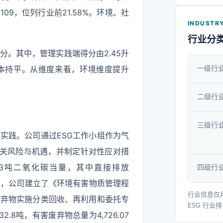
家技术创
09，位列行业前21.58%。环境、社
中心、
INDUSTRY
业，连续
行业分
企业。
35分。其中，管理实践端得分由2.45升
一级行
期基本持平。从维度来看，环境维度提升
二级行
三级行
实践。公司通过ESG工作小组作为气
相关风险与机遇，并制定针对性应对措
.03吨二氧化碳当量，其中直接排放
四级行
管理方面，公司建立了《环境有害物质管理程
行业信息仅
废弃物实施分类回收、再利用和委托专
ESG 行业
8吨，有害废弃物总量为4,726.07