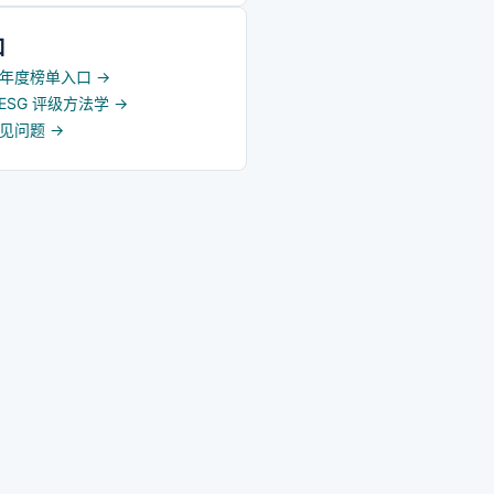
口
5 年度榜单入口
→
d ESG 评级方法学
→
常见问题
→