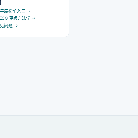
口
5 年度榜单入口
→
d ESG 评级方法学
→
常见问题
→