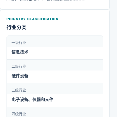
PCB领域的龙头企业。在技术创新方面，公司拥有省
级工程技术研发中心和省级企业技术中心，持有线路
INDUSTRY CLASSIFICATION
板领域有效专利380项，并连续四年荣获“中国专利
行业分类
优秀奖”。公司先后通过UL安全认证、ISO9001、
ISO14001、ISO45001、IATF16949、CQC、
一级行业
QC080000、中国RoHS、知识产权管理体系、信息
信息技术
安全管理体系及能源管理等多项国际国内体系认证。
凭借卓越的技术实力与管理水平，公司获评“国家高
二级行业
新技术企业”、“国家知识产权优势企业”、“国家级绿
硬件设备
色工厂”、“广东省创新型企业”、“广东省制造业单项
三级行业
冠军”及“优秀民族品牌企业”等多项荣誉称号，展现了
其在技术创新、质量管理及社会责任方面的综合实
电子设备、仪器和元件
力。
四级行业