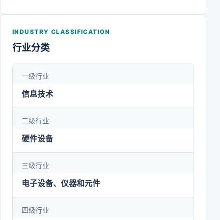
soundcore首创ACAA?同轴圈铁声学架构，在真无
线耳机上为消费者还原交响乐级现场音质。自2011年
INDUSTRY CLASSIFICATION
成立以来，公司不断创造出深受全球消费者喜爱的科
行业分类
技产品。我们自豪于超越表象，抓住本质，极致创
新，将下一个人类理想的产品带给全世界。
一级行业
信息技术
二级行业
硬件设备
三级行业
电子设备、仪器和元件
四级行业