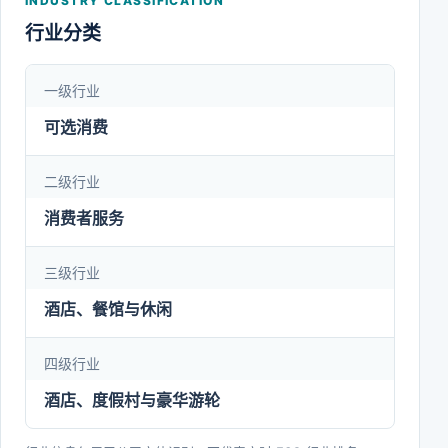
INDUSTRY CLASSIFICATION
也是亚太地区酒店业高星级全服务度假酒店的领先
行业分类
者。目前，公司拥有横跨度假与商旅两大品类，涵盖
全服务和精选服务，形成商务和度假的中高端多品牌
一级行业
矩阵。集团旗下拥有“君澜理”“君澜大饭店”“君澜度假
可选消费
酒店”“夜泊君亭”“君亭酒店”“Pagoda君亭设计酒店”
“观涧”“棠梨褐”“君亭尚品”“景澜酒店”“景澜度假”“景澜
二级行业
青棠”等品牌。
消费者服务
三级行业
酒店、餐馆与休闲
四级行业
酒店、度假村与豪华游轮