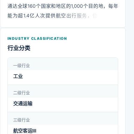
通达全球160个国家和地区的1,000个目的地，每年
能为超1.4亿人次提供航空出行服务，位居全球前
十。“东方万里行”常旅客可享受联盟多家航空公司的
会员权益及全球超过750间机场贵宾室。公司在国内
INDUSTRY CLASSIFICATION
拥有京沪“两市四场”双核心枢纽和西安、昆明等区域
行业分类
枢纽，业务范围实现省会城市及千万级以上机场全覆
盖。并在全球设有100余个海内外分支机构。公司近
一级行业
年来开通多条“一带一路”国际新航线，积极构建连通
工业
全球的“空中丝绸之路”。公司高度关注高品质航空出
行服务，致力于加快建设世界一流企业。公司连续多
二级行业
年获评全球品牌传播集团WPP旗下“BrandZ最具价值
交通运输
中国品牌”前100强、“BrandZ中国全球化品牌”前50
三级行业
强及BrandFinance“全球最有价值的50个航空公司品
牌”等多项荣誉，在运营品质、服务体验、社会责任
航空客运Ⅲ