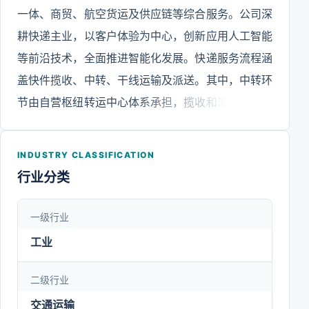
一体、商贸、航空货运及供应链等综合服务。公司深
耕快递主业，以客户体验为中心，创新应用人工智能
等前沿技术，全面推进智能化发展。快递服务流程涵
盖快件揽收、中转、干线运输及派送。其中，中转环
节由自营枢纽转运中心体系承担，揽收和派送环节由
加盟商网络负责。公司通过自主研发的信息化平台与
数字化系统，实施路由管控、操作节点监控、转运中
INDUSTRY CLASSIFICATION
心及加盟商管理、资金结算等，实现快件全生命周期
行业分类
的信息化控制与跟踪，达成全网数字化、智能化管
理。同时，公司深化国际化发展布局，依托自有机
一级行业
队、优质航线、全球网络和专业团队等优势资源，着
工业
力拓展国际快递、国际货运和国际供应链业务。通过
不断强化国内国际一体化协同，公司增强了跨境全链
二级行业
路物流服务能力，国际综合服务能力稳步提升。
交通运输