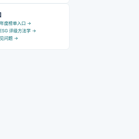
口
5 年度榜单入口
→
d ESG 评级方法学
→
常见问题
→