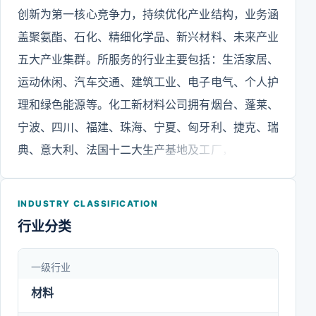
创新为第一核心竞争力，持续优化产业结构，业务涵
盖聚氨酯、石化、精细化学品、新兴材料、未来产业
五大产业集群。所服务的行业主要包括：生活家居、
运动休闲、汽车交通、建筑工业、电子电气、个人护
理和绿色能源等。化工新材料公司拥有烟台、蓬莱、
宁波、四川、福建、珠海、宁夏、匈牙利、捷克、瑞
典、意大利、法国十二大生产基地及工厂，形成了强
大的生产运营网络；此外，烟台、宁波、上海、北
京、深圳、匈牙利、西班牙七大研发中心已完成布
INDUSTRY CLASSIFICATION
局，并在欧洲、美国、日本等二十余个国家和地区设
行业分类
立子公司及办事处，致力于为全球客户提供更具竞争
力的产品及综合解决方案。化工新材料公司秉承“化
一级行业
学，让生活更美好！”的使命，将一如既往地在化工
材料
新材料领域持续创新，引领行业发展方向，为人类创