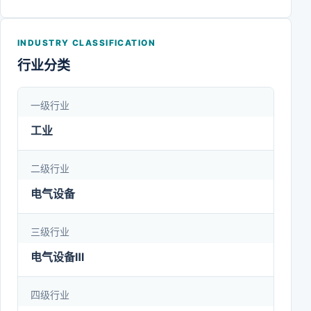
尼西亚、沙特、波黑、瑞典、巴西等近110多个国家
和地区，累计生产发电设备规模巨大，在全球同行业
INDUSTRY CLASSIFICATION
中保持领先地位。作为国家重大技术装备国产化基地
行业分类
和国家级企业技术中心，公司拥有中国发电设备制造
行业中一流的综合技术开发能力。通过自主开发和产
一级行业
学研合作，形成了一批拥有自主知识产权的重大技术
工业
装备产品，具备了大型水电、火电、核电、气电、风
电及太阳能发电设备的开发、设计、制造、销售、设
二级行业
备供应及电站工程总承包能力。公司可批量研制多种
电气设备
高端装备，包括1000兆瓦等级水轮发电机组、700兆
三级行业
瓦超超临界循环流化床锅炉、50兆瓦至1750兆瓦等
级核电机组、重型燃气轮机设备、直驱和双馈全系列
电气设备Ⅲ
风力发电机组、高效太阳能电站设备、氢能客货车及
四级行业
公交车、大型环保及水处理设备、电力电子与控制系