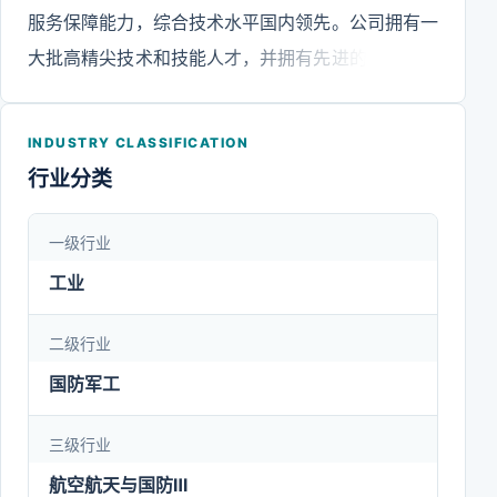
服务保障能力，综合技术水平国内领先。公司拥有一
大批高精尖技术和技能人才，并拥有先进的设备、专
业化的生产线和国家认可实验室，设有国家认定企业
技术中心、博士后科研工作站、难加工材料加工技术
INDUSTRY CLASSIFICATION
研究应用中心，每年取得大量专利和国家级、省部级
行业分类
成果，多项技术处于国内领先水平或接近国际先进水
平，并承担多项国家重点型号研制任务和保障任务，
一级行业
肩负我国航空动力事业发展与振兴的历史重任。
工业
二级行业
国防军工
三级行业
航空航天与国防Ⅲ