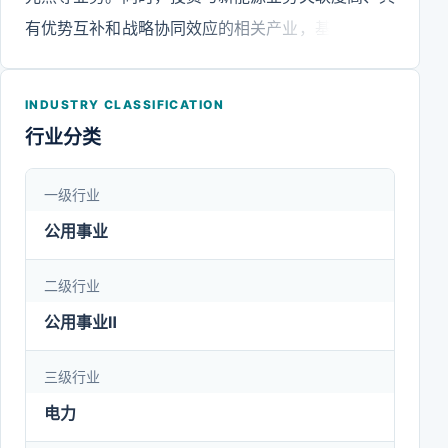
有优势互补和战略协同效应的相关产业，基本形成了
风电、太阳能、储能、战略投资等相互支撑、协同发
展的业务格局。目前，公司业务已覆盖全国30个
INDUSTRY CLASSIFICATION
省、自治区和直辖市，装机规模、盈利能力等居于国
行业分类
内同行业前列。
一级行业
公用事业
二级行业
公用事业Ⅱ
三级行业
电力