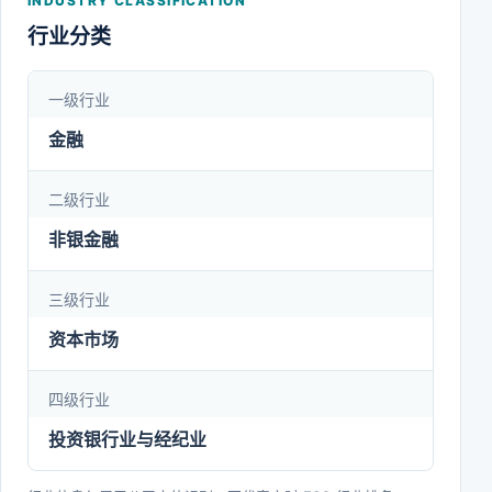
INDUSTRY CLASSIFICATION
公司是中邮创业基金管理股份有限公司的重要股东，
行业分类
全资控股首创京都期货有限公司(以下简称首创京都
期货)、首正德盛资本管理有限公司(以下简称首正德
一级行业
盛)以及首正泽富创新投资(北京)有限公司(以下简称
金融
首正泽富)。多年来，公司一直保持良好的发展态
势，经营管理规范，资产质量良好。
二级行业
非银金融
三级行业
资本市场
四级行业
投资银行业与经纪业