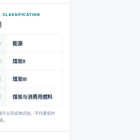
化工及冶金用煤。公司现有
“黄灵一号”“玉华牌”“红柳林
 CLASSIFICATION
个品牌，多次被陕西省评为“信
类
”“优质煤炭产品”。近年来，
贯彻习近平新时代中国特色
业
能源
义思想，全面落实新发展理
国家能源安全发展战略，坚
业
煤炭Ⅱ
、安全、高效、绿色、和谐”理
业
煤炭Ⅲ
加快煤矿智能化建设进程，
化采煤产能超过99%，7个全
业
煤炭与消费用燃料
化示范煤矿成功通过国家验
全球首个10米大采高全国产
用于公司实体识别，不代表实时
采工作面、全国首个智能化
排名。
工作面、全国首个450米超长