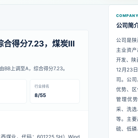
COMPANY
公司简
公司是陕
综合得分7.23，煤炭Ⅲ
主业资产
开发、陕
评级由BB上调至A，综合得分7.23。
12月2
司。公司
行业排名
优势、区
8/55
管理优
采、洗选
等。主要
硫、低磷
业，代码：601225.SH）Wind