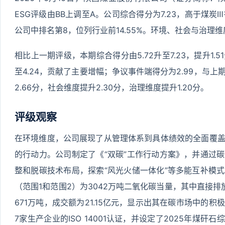
ESG评级由BB上调至A。公司综合得分为7.23，高于煤炭Ⅲ
公司中排名第8，位列行业前14.55%。环境、社会与治理维度得分
相比上一期评级，本期综合得分由5.72升至7.23，提升1.
至4.24，贡献了主要增幅；争议事件端得分为2.99，与
2.66分，社会维度提升2.30分，治理维度提升1.20分。
评级观察
在环境维度，公司展现了从管理体系到具体绩效的全面覆
的行动力。公司制定了《“双碳”工作行动方案》，并通过
整和脱碳技术布局，探索“风光火储一体化”等多能互补模
（范围1和范围2）为3042万吨二氧化碳当量，其中直接排放
671万吨，成交额为21.15亿元，显示出其在碳市场中的
7家生产企业的ISO 14001认证，并设定了2025年煤矸