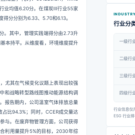
的动力、
行业均值6.20分。在煤炭Ⅲ行业55家
“黄灵牌”
INDUSTRY
分别为6.33、5.70和6.13。
牌”等多
行业分
得过产品
51分。其中，管理实践端得分由2.73升
公司深入
一级行
上期基本持平。从维度看，环境维度提升
社会主
念，紧盯
二级行
持“创新
三级行
念，全面
盖，尤其在气候变化议题上表现出较强
煤矿智能
碳中和战略转型路线图推动能源结构调
四级行
国智能
式。报告期内，公司温室气体排放总量
收，建成
行业信息仅
占比94.3%；同时，CCER成交量达
智能化综
ESG 行业
积极参与。在废弃物管理方面，公司获得
无人综采
石综合利用量提升5%的目标，2030年综