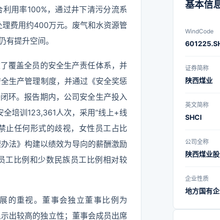
智能综采
基本信
利用率100%，通过井下清污分流系
能化示
处理费用约400万元。废气和水资源管
“AI+N
WindCode
仍有提升空间。
601225.S
一系列智
化建设提
建了覆盖全员的安全生产责任体系，并
证券简称
下属黄陵
安全生产管理制度，并通过《安全奖惩
陕西煤业
得中国工
任闭环。报告期内，公司安全生产投入
英文简称
上市公司
全培训123,361人次，采用“线上+线
SHCI
多项荣誉
确禁止任何形式的歧视，女性员工占比
公司已成
公司全称
管理办法》构建以绩效为导向的薪酬激励
陕西煤业股
的上市公
员工比例和少数民族员工比例相对较
和陕西省
企业性质
炭行业A
地方国有企
展的重视。董事会独立董事比例为
西省国资
，显示出较高的独立性；董事会成员出席