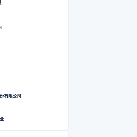
工作面、全国首个全矿井智
息
范标杆、研发应用全国首个
OSA”安全风险智能监控系统等
H
能化技术成果，为行业智能
供了实践经验和典型示范。
矿区、神南矿区连续两届获
业大奖，公司连续获得“最佳
”“中国最具价值投资百强”等
。经过十余年的快速发展，
为我国煤炭行业最具竞争力
份有限公司
司之一，蝉联地方煤炭企业
上市企业市值首位，位列煤
股上市公司市值第二，入选陕
业
委世界一流专业领军企业创