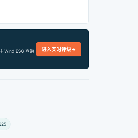
进入实时评级
→
nd ESG 查询
225