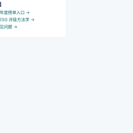
被国务院国资委列为国有重
口
理标杆创建行动标杆企业。
5 年度榜单入口
→
d ESG 评级方法学
→
常见问题
→