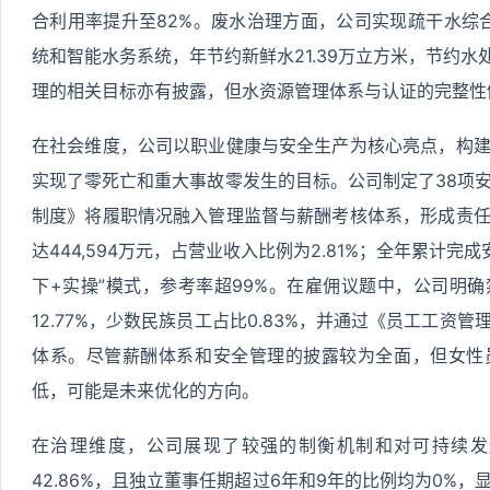
合利用率提升至82%。废水治理方面，公司实现疏干水综合
统和智能水务系统，年节约新鲜水21.39万立方米，节约水
理的相关目标亦有披露，但水资源管理体系与认证的完整性
在社会维度，公司以职业健康与安全生产为核心亮点，构
实现了零死亡和重大事故零发生的目标。公司制定了38项
制度》将履职情况融入管理监督与薪酬考核体系，形成责
达444,594万元，占营业收入比例为2.81%；全年累计完成安
下+实操”模式，参考率超99%。在雇佣议题中，公司明
12.77%，少数民族员工占比0.83%，并通过《员工工资
体系。尽管薪酬体系和安全管理的披露较为全面，但女性
低，可能是未来优化的方向。
在治理维度，公司展现了较强的制衡机制和对可持续发
42.86%，且独立董事任期超过6年和9年的比例均为0%