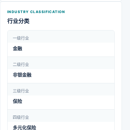
生活服务集团之一。平安集团旗下子公司包括平安寿
INDUSTRY CLASSIFICATION
险、平安产险、平安养老险、平安健康险、平安银
行业分类
行、平安信托、平安证券、平安大华基金等，涵盖金
融业各个领域，已发展成为中国少数能为客户同时提
一级行业
供保险、银行及投资等全方位金融产品和服务的金融
金融
企业之一。
二级行业
非银金融
三级行业
保险
四级行业
多元化保险