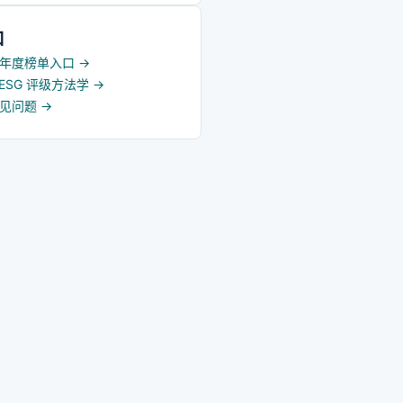
化、科学的机制体制以及较
争力的一流证券金融集团。
口
5 年度榜单入口
→
d ESG 评级方法学
→
常见问题
→