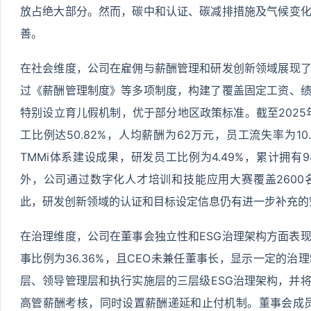
放占绝大部分。然而，碳中和认证、碳减排措施及气候变
善。
在社会维度，公司在雇佣与薪酬管理和研发创新领域展现
过《薪酬管理制度》等多项制度，构建了覆盖固定工资、
特别设立育儿假机制，优于部分地区政策标准。截至2025
工比例达50.82%，人均薪酬为62万元，员工流失率为10
TMMi体系建设成果，研发员工比例为4.49%，累计拥有
外，公司通过数字化人才培训和技能应用大赛覆盖260
此，研发创新领域的认证和目标设定信息仍有进一步补充的
在治理维度，公司在董事会独立性和ESG治理架构方面表
事比例为36.36%，且CEO未兼任董事长，显示一定的
层、领导管理层和执行实施层的三层级ESG治理架构，并
高管薪酬考核，同时设置薪酬递延和止付机制。董事会成员