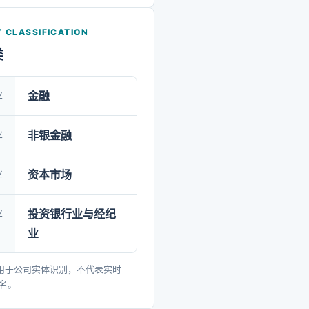
托管、期货介绍等业务。在
个省、市、区共设有292个分
 CLASSIFICATION
其中分公司119家、证券营业
类
家，控股兴证全球基金管理有限
证期货有限公司；全资拥有
业
金融
港)金融控股有限公司、兴证证
理有限公司、兴证创新资本
业
非银金融
公司、兴证投资管理有限公
业
资本市场
海峡股权交易中心(福建)有限
股南方基金管理股份有限公
业
投资银行业与经纪
信用增进股份有限公司、中
业
报价系统股份有限公司、证
限公司；设立兴业证券慈善
用于公司实体识别，不代表实时
排名。
专门从事慈善公益与扶贫活