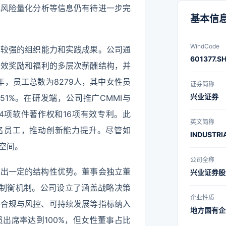
动。兴
化风险量化分析等信息仍有待进一步完
2019
基本信
公司国
WindCode
了较强的组织能力和实践成果。公司通
2023
601377.S
绩效奖励和福利的多层次薪酬结构，并
注册成立
年，员工总数为8279人，其中女性员
章。公司
证券简称
兴业证券
.51%。在研发端，公司推广CMMI与
经营、稳
94项软件著作权和16项有效专利。此
特色社
英文简称
0名员工，推动创新能力提升。尽管如
下，公司
INDUSTRI
空间。
团”的战
公司全称
化、国际
现出一定的结构性优势。董事会独立董
兴业证券股
要把公司
治理制衡机制。公司设立了涵盖战略决策
力，一流
企业性质
将合规与风控、可持续发展等指标纳入
争能力和
地方国有企
出席率达到100%，但女性董事占比