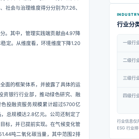
销、基金
境、社会与治理维度得分分别为7.26、
全国31
INDUSTRY
支机构，
行业分
部173
33分。其中，管理实践端贡献由4.97降
公司、兴
一级行
基本稳定。从维度看，环境维度下降1.20
兴证(香
券资产管
二级行
管理有限
三级行
司；经营
为全面的框架体系，并披露了具体的运
公司；参
投资银行行业部，推动绿色研究、融
四级行
司、中证
色投融资服务规模累计超过5700亿
证机构间
，总规模达2.8亿元。公司还制定了
通股份有
行业信息仅
%的目标，并已提前实现。在气候变化管
ESG 行业
基金会，
1.44吨二氧化碳当量，其中范围2排