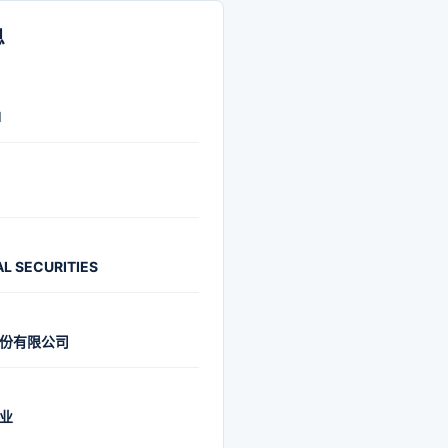
证国际金融集团有限公司于
年1月在香港联交所主板上市，是
息
际化和全球化发展的平台；
年4月，公司旗下新加坡子公司
H
，集团国际化发展开启新篇
自成立以来，始终坚持依法
健经营、文明经营。在中国
会主义进入新时代的新形势
提出了“建设一流证券金融集
AL SECURITIES
略目标，正朝着专业化、集团
化方向奋力迈进。明确提出
份有限公司
建设成为具有一流的资本实
的风险管理能力，一流的竞
盈利能力，一流的人才和优
业