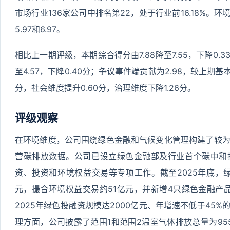
市场行业136家公司中排名第22，处于行业前16.18%。环
5.97和6.97。
相比上一期评级，本期综合得分由7.88降至7.55，下降0.
至4.57，下降0.40分；争议事件端贡献为2.98，较上期
分，社会维度提升0.60分，治理维度下降1.26分。
评级观察
在环境维度，公司围绕绿色金融和气候变化管理构建了较
营碳排放数据。公司已设立绿色金融部及行业首个碳中和
资、投资和环境权益交易等专项工作。截至2025年底，绿
元，撮合环境权益交易约51亿元，并新增4只绿色金融产品
2025年绿色投融资规模达2000亿元、年增速不低于45
理方面，公司披露了范围1和范围2温室气体排放总量为955