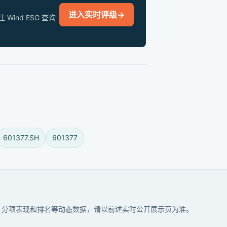
进入实时评级
→
nd ESG 查询
601377.SH
601377
分、分项表现和排名等动态数据，请以前述实时公开展示页为准。