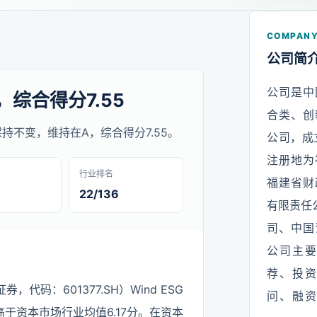
COMPANY
公司简
公司是中
，综合得分7.55
合类、创
评级保持不变，维持在A，综合得分7.55。
公司，成立
注册地为
行业排名
福建省财
22/136
有限责任
司、中国
公司主
荐、投
码：601377.SH）Wind ESG
问、融
于资本市场行业均值6.17分。在资本