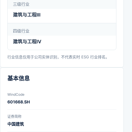
三级行业
精神，坚定捍卫“两个确立”、坚决做到“两个维护”，
坚决落实党中央决策部署，全面贯彻新发展理念，服
建筑与工程Ⅲ
务构建新发展格局，弘扬“忠诚担当使命必达”的中国
四级行业
建筑精神，践行“拓展幸福空间”的使命，秉承“品质保
建筑与工程Ⅳ
障、价值创造”的核心价值观，发挥科技创新、产业
控制、安全支撑作用，培育新质生产力，奋力推动高
行业信息仅用于公司实体识别，不代表实时 ESG 行业排名。
质量发展，加快建设世界一流企业，为全面建成社会
主义现代化强国做出更大贡献。
基本信息
WindCode
601668.SH
证券简称
中国建筑