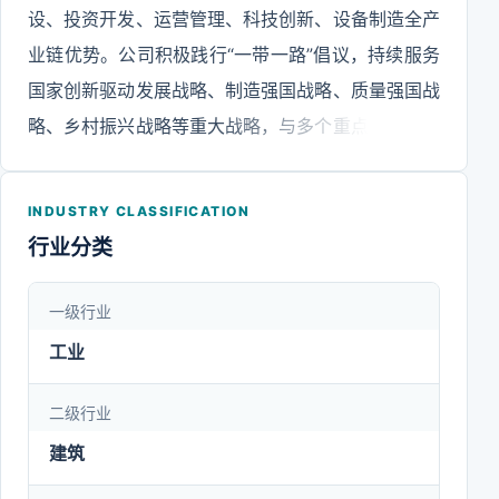
设、投资开发、运营管理、科技创新、设备制造全产
业链优势。公司积极践行“一带一路”倡议，持续服务
国家创新驱动发展战略、制造强国战略、质量强国战
略、乡村振兴战略等重大战略，与多个重点省市、头
部企业建立了战略合作伙伴关系，投资建设了城市更
新、医疗教育、水务环保、新能源等领域众多代表性
INDUSTRY CLASSIFICATION
工程，打造了航空机场、高速公路、港口航道、核电
行业分类
核岛以及新型基础设施等方面诸多经典项目，塑造了
以中海地产为代表的地产品牌，形成了一大批具有民
一级行业
族特色和时代特征的优秀建筑设计作品，研发了众多
工业
引领行业的高端设备和建造技术并获得多个国家级奖
项，推动了在数字化、绿色低碳等领域的产业转型并
二级行业
取得了丰硕成果。公司始终坚持以习近平新时代中国
建筑
特色社会主义思想为指导，深入学习贯彻党的二十大