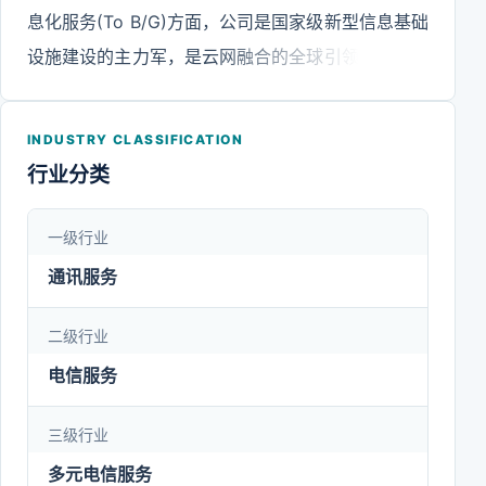
息化服务(To B/G)方面，公司是国家级新型信息基础
设施建设的主力军，是云网融合的全球引领者。公司
天翼云在全球运营商公有云IaaS中排名第一，收入规
模在国内运营商中排名第一，公司是国内最大的IDC
INDUSTRY CLASSIFICATION
服务提供商。凭借雄厚的云网资源和产业数字化领域
行业分类
丰富的技术储备，公司发挥云网融合的独特优势，将
“云、网、边、端、安、用”等数字经济要素和AI、物
一级行业
联网等新兴信息技术深度融合，打造数字化应用平
通讯服务
台，以5G和天翼云为核心，不断提升一体化解决方
案能力，加快推进行业数字化赋能，满足用户在不同
二级行业
垂直行业应用场景中的定制化需求，服务政务、金
电信服务
融、工业、社会民生等多个领域，成为行业信息化领
三级行业
域的头部服务商。
多元电信服务