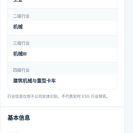
略，构建具有数智化、高端化、绿色化、国际化、协
同化、品牌化“六化”特征的现代化产业体系，到
二级行业
2030年全面建成以产品卓越、品牌卓著、创新领
机械
先、治理现代为特征，以“受人尊敬”为标志的世界一
三级行业
流中车。
机械Ⅲ
四级行业
建筑机械与重型卡车
行业信息仅用于公司实体识别，不代表实时 ESG 行业排名。
基本信息