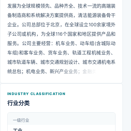
发展为全球规模领先、品种齐全、技术一流的高端装
备制造商和系统解决方案提供商，清洁能源装备骨干
企业。公司总部位于北京，在全球设立100余家境外
子公司或机构，为全球116个国家和地区提供产品和
服务。公司主要经营：机车业务、动车组(含城际动
车组)和客车业务、货车业务、轨道工程机械业务、
城市轨道车辆、城市交通规划设计、城市交通机电系
统总包；机电业务、新兴产业业务；金融类业务；物
流、贸易类业务、其他现代服务业务；国际业务。公
司以“连接世界，造福人类”为使命，秉持“正心正道，
INDUSTRY CLASSIFICATION
善为善成”的核心价值观，深化可持续发展理念在公
行业分类
司经营管理中的实践，打造具有中车特色的ESG治理
模式，推动经济效益与社会效益协同共赢。公司聚焦
一级行业
轨道交通装备和清洁能源装备“双赛道双集群”发展战
工业