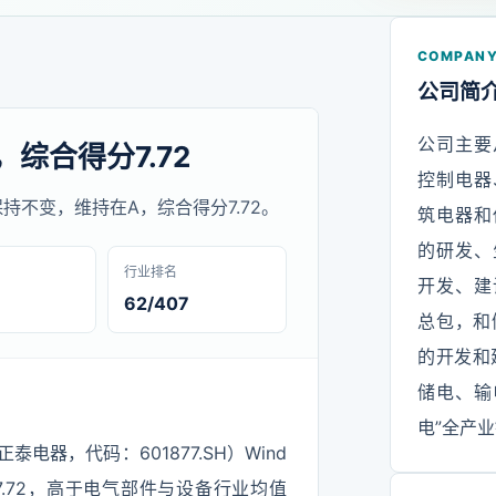
COMPANY
公司简
公司主要
，综合得分7.72
控制电器
评级保持不变，维持在A，综合得分7.72。
筑电器和
的研发、
行业排名
开发、建
62/407
总包，和
的开发和
储电、输
电”全产
电器，代码：601877.SH）Wind
.72，高于电气部件与设备行业均值