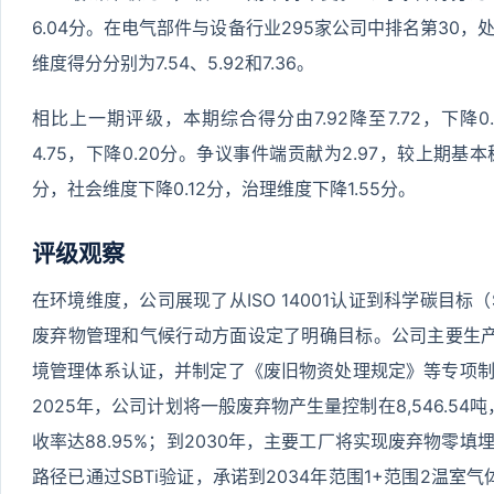
6.04分。在电气部件与设备行业295家公司中排名第30，处
维度得分分别为7.54、5.92和7.36。
相比上一期评级，本期综合得分由7.92降至7.72，下降0
4.75，下降0.20分。争议事件端贡献为2.97，较上期基
分，社会维度下降0.12分，治理维度下降1.55分。
评级观察
在环境维度，公司展现了从ISO 14001认证到科学碳目标
废弃物管理和气候行动方面设定了明确目标。公司主要生产基地已1
境管理体系认证，并制定了《废旧物资处理规定》等专项
2025年，公司计划将一般废弃物产生量控制在8,546.54
收率达88.95%；到2030年，主要工厂将实现废弃物零
路径已通过SBTi验证，承诺到2034年范围1+范围2温室气