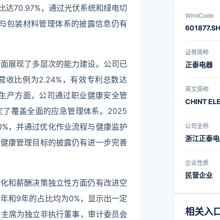
达70.97%，通过光伏系统和绿电切
WindCode
材料与包装材料管理体系的披露信息仍有
601877.S
证券简称
方面展现了多层次的能力建设。公司已
正泰电器
收比例为2.24%，有效专利总数达
英文简称
安全生产方面，公司通过职业健康安全管
CHINT EL
了覆盖全面的应急管理体系。2025
00%，并通过优化作业流程与健康监护
公司全称
浙江正泰电
业健康管理目标的披露仍有进一步完善
企业性质
民营企业
元化和薪酬决策独立性方面仍有改进空
6年和9年的占比均为0%，显示出一定
相关入
会主席为独立非执行董事，审计委员会