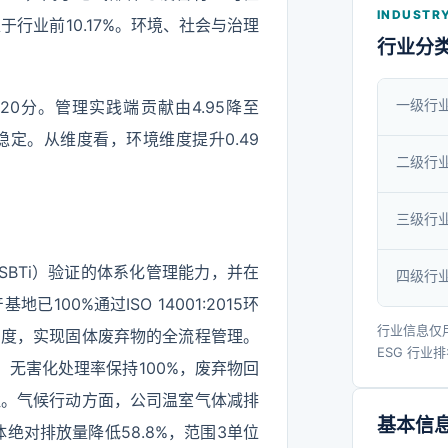
INDUSTRY
于行业前10.17%。环境、社会与治理
行业分
一级行
.20分。管理实践端贡献由4.95降至
本稳定。从维度看，环境维度提升0.49
二级行
三级行
（SBTi）验证的体系化管理能力，并在
四级行
00%通过ISO 14001:2015环
行业信息仅
制度，实现固体废弃物的全流程管理。
ESG 行业
吨，无害化处理率保持100%，废弃物回
填埋。气候行动方面，公司温室气体减排
基本信
体绝对排放量降低58.8%，范围3单位