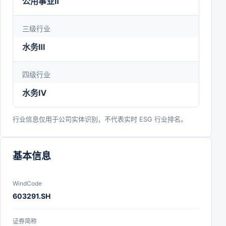
公用事业Ⅱ
亚、东南亚、中东等国际市场；公司加快推进智慧水
三级行业
务建设，积极稳健实施新项目投资、兼并收购重组等
扩张战略，进一步做优做强供水及衍生业务、污水处
水务Ⅲ
理与资源化利用业务、水环境和水生态修复业务等主
四级行业
营业务。公司将立足自身和投资者的资源优势，培育
水务Ⅳ
新的利润增长源，实现公司持续、健康、快速发展，
致力于将公司打造成为综合性、全方位的具有国内和
行业信息仅用于公司实体识别，不代表实时 ESG 行业排名。
国际影响力的优秀水务企业。
基本信息
WindCode
603291.SH
证券简称