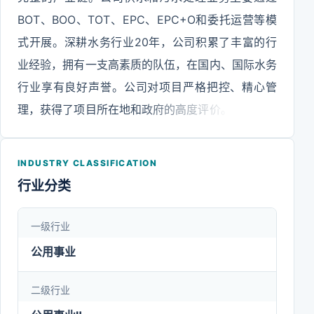
BOT、BOO、TOT、EPC、EPC+O和委托运营等模
式开展。深耕水务行业20年，公司积累了丰富的行
业经验，拥有一支高素质的队伍，在国内、国际水务
行业享有良好声誉。公司对项目严格把控、精心管
理，获得了项目所在地和政府的高度评价。凭借在水
务、水利领域的创新与突破，公司曾入选“沙利文
2020中国新基建企业榜单”智慧水利企业。本着“为
INDUSTRY CLASSIFICATION
用户提供优质之水，为保护社会环境提供洁净的水处
行业分类
理服务”的服务理念，公司专注水务业务，充分发挥
政府特许经营权、供排水一体化经营、水务领域完整
一级行业
产业链等多种优势，不断提升公司水务产业投资、建
公用事业
设、运营和技术服务等综合竞争能力。公司按照“轻
重并举+科技赋能”的核心战略发展方针，在夯实国内
二级行业
市场的基础上，积极响应“一带一路”倡议，开拓南