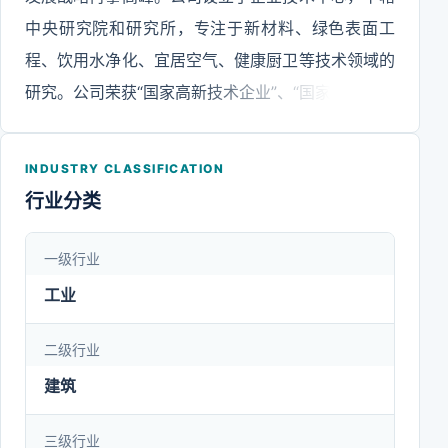
中央研究院和研究所，专注于新材料、绿色表面工
程、饮用水净化、宜居空气、健康厨卫等技术领域的
研究。公司荣获“国家高新技术企业”、“国家企业技术
中心”、“国家级工业设计中心”、“国家CNAS实验室
认可”、“国家知识产权优势企业”、“厦门市知识产权
INDUSTRY CLASSIFICATION
示范企业”、“厦门市创新型试点企业”、“厦门市重点
行业分类
工业企业”、“厦门市企业百强”等荣誉。公司坚持从精
益生产的实践、优化和创新，不断提高先进制造能
一级行业
力，加强工业互联网的建设，提高生产自动化、信息
工业
化、智能化的能力，以提高生产效率、过程控制、确
保产品品质。并有效整合供应商资源，构建高效的原
二级行业
材料供应体系，同时不断改善和提高自身工艺和生产
建筑
制程，在模具设计和制造、工装夹具设计与制造、复
三级行业
合材料研发与熔炼、产品智能成型、智能绿色表面处