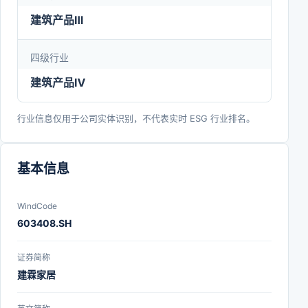
理、智能组装等方面形成了一贯化和柔性化的生产模
建筑产品Ⅲ
式，逐步建立起企业自动化、信息化、智能化的先进
四级行业
制造体系。截至目前，公司已取得“福建省智能制造
建筑产品Ⅳ
试点示范企业”、“福建省工业和信息化龙头企业”、
“厦门市智能制造样板工厂”等荣誉。未来，公司将以
行业信息仅用于公司实体识别，不代表实时 ESG 行业排名。
健康为导引、智慧为远见、品质为基石，筑就更广阔
的未来！
基本信息
WindCode
603408.SH
证券简称
建霖家居