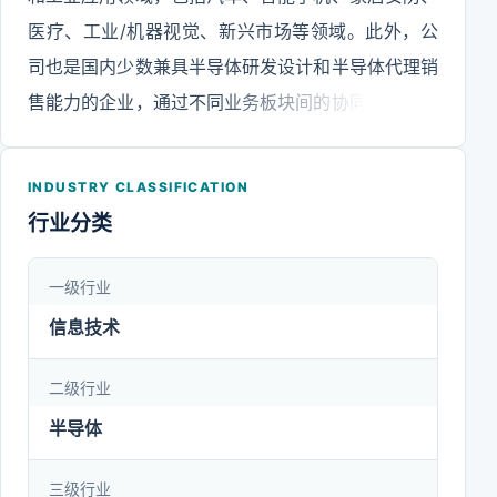
医疗、工业/机器视觉、新兴市场等领域。此外，公
司也是国内少数兼具半导体研发设计和半导体代理销
售能力的企业，通过不同业务板块间的协同发展及资
源整合，助力公司更为全面稳健的开拓市场。“赋能
科技，感知无限。”公司将充分完善全球战略性布
INDUSTRY CLASSIFICATION
局，凭借持续的技术创新、高度协同的供应链与客户
行业分类
群以及多元杰出的人才，优势互补、资源共享、协同
并进实现规模效应，秉承技术创新，提升客户满意度
一级行业
和粘性，为客户提供更好的产品与服务并借此与客户
信息技术
一起为全球消费者创造更大的价值。
二级行业
半导体
三级行业