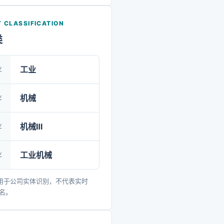
旧小区供水改造、营收客服
领域，致力于成为水务水利
 CLASSIFICATION
信赖的合作伙伴。
类
业
工业
业
机械
业
机械Ⅲ
业
工业机械
用于公司实体识别，不代表实时
排名。