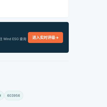
进入实时评级
→
nd ESG 查询
H
603956