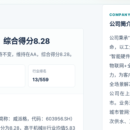
COMPANY
公司简
公司秉承
，综合得分8.28
命，以工
级保持不变，维持在AA，综合得分8.28。
“智能硬
物联网+
行业排名
力，为客
13/559
全场景解
公司在
市。业务
城市管网
称：威派格，代码：603956.SH）
次供水、
分为8.28，高于机械Ⅲ行业均值5.83