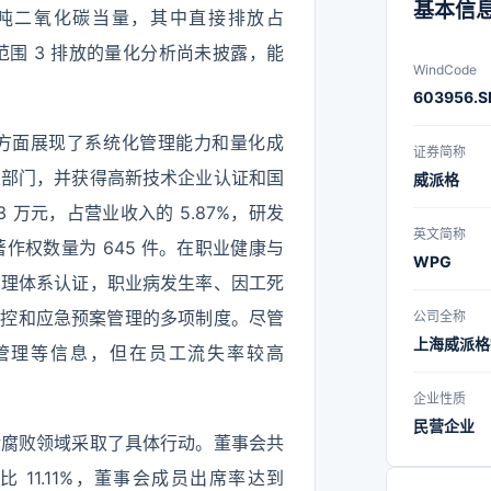
基本信
73 吨二氧化碳当量，其中直接排放占
证及范围 3 排放的量化分析尚未披露，能
WindCode
603956.S
方面展现了系统化管理能力和量化成
证券简称
发部门，并获得高新技术企业认证和国
威派格
 万元，占营业收入的 5.87%，研发
英文简称
件著作权数量为 645 件。在职业健康与
WPG
康安全管理体系认证，职业病发生率、因工死
管控和应急预案管理的多项制度。尽管
公司全称
上海威派格
管理等信息，但在员工流失率较高
企业性质
民营企业
污腐败领域采取了具体行动。董事会共
比 11.11%，董事会成员出席率达到