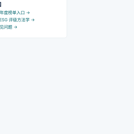
口
5 年度榜单入口
→
d ESG 评级方法学
→
常见问题
→