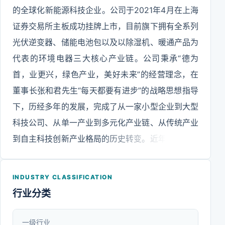
的全球化新能源科技企业。公司于2021年4月在上海
证券交易所主板成功挂牌上市，目前旗下拥有全系列
光伏逆变器、储能电池包以及以除湿机、暖通产品为
代表的环境电器三大核心产业链。公司秉承“德为
首，业更兴，绿色产业，美好未来”的经营理念，在
董事长张和君先生“每天都要有进步”的战略思想指导
下，历经多年的发展，完成了从一家小型企业到大型
科技公司、从单一产业到多元化产业链、从传统产业
到自主科技创新产业格局的历史转变。近年来，德业
紧紧围绕习总书记“天要更蓝、地要更绿、水要更清”
的绿色发展理念，立足于现有基础，发挥既有的各项
INDUSTRY CLASSIFICATION
优势，加快转型升级，创新驱动，以全球化的视野和
行业分类
前瞻的思路，创新求变，顺应潮流，赋予德业产品
“智能、健康、节能、环保”的全新定位，依托中国广
一级行业