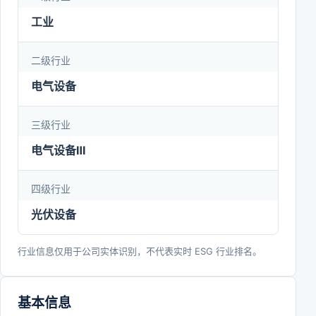
阔的市场优势和强大的互联网科技资源，使德业品牌
工业
植根中国、响誉世界，成为新能源逆变器、储能技术
的创新者与引领者，实现公司产业多元化发展，实现
二级行业
产品配套和自主品牌双核驱动，实现“成为高端光伏
电气设备
新能源生态链领军者”的美好愿景。
三级行业
电气设备Ⅲ
四级行业
光伏设备
行业信息仅用于公司实体识别，不代表实时 ESG 行业排名。
基本信息