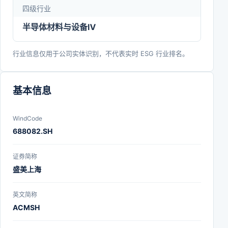
四级行业
发展成为中国大陆少数具有一定国际竞争力的半导体
半导体材料与设备Ⅳ
专用设备提供商，产品得到众多国内外主流半导体厂
商的认可，并取得良好的市场口碑。
行业信息仅用于公司实体识别，不代表实时 ESG 行业排名。
基本信息
WindCode
688082.SH
证券简称
盛美上海
英文简称
ACMSH