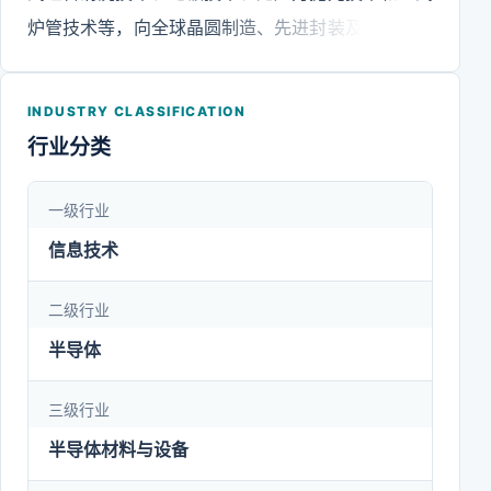
炉管技术等，向全球晶圆制造、先进封装及其他客户
提供定制化的设备及工艺解决方案，有效提升客户的
生产效率、提升产品良率并降低生产成本。公司具有
INDUSTRY CLASSIFICATION
高新技术企业资质，连续多年被评为“中国半导体设
行业分类
备五强企业”，先后承担多个国家科技重大专项项目
的主要课题的研发。公司立足自主创新，通过多年的
一级行业
技术研发和工艺积累，成功研发出全球首创的
信息技术
SAPS/TEBO兆声波清洗技术和Tahoe单片槽式组合
清洗技术，应用于28nm及以下技术节点的晶圆清洗
二级行业
领域。SAPS和TEBO解决了兆声波清洗技术在单片
半导体
清洗设备上应用的两大难题；Tahoe单片槽式组合清
三级行业
洗设备相比现有单片清洗设备大幅减少了硫酸的使用
量，在帮助客户降低生产成本的同时，满足了节能减
半导体材料与设备
排的要求。公司凭借先进的技术和丰富的产品线，已