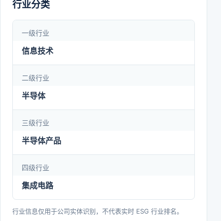
行业分类
SoC(系统级芯片)向SiP(系统级封装)发展的趋势，公
司正在以“IP芯片化(IP as a Chiplet)”、“芯片平台化
一级行业
(Chiplet as a Platform)”和“平台生态化(Platform
信息技术
as an Ecosystem)”理念为行动指导方针，从接口
IP、Chiplet芯片架构、先进封装技术、面向AIGC和
二级行业
智慧出行的解决方案等方面入手，持续推进公司
半导体
Chiplet技术、项目的研发和产业化。基于公司独有
三级行业
的芯片设计平台即服务(Silicon Platform as a
Service,SiPaaS)经营模式，目前公司主营业务的应
半导体产品
用领域广泛包括消费电子、汽车电子、计算机及周
四级行业
边、工业、数据处理、物联网等，主要客户包括芯片
集成电路
设计公司、IDM、系统厂商、大型互联网公司、云服
务提供商等。公司成立于2001年，总部位于中国上
行业信息仅用于公司实体识别，不代表实时 ESG 行业排名。
海，在全球设有9个设计研发中心，以及11个销售和